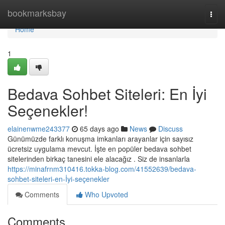
Home
bookmarksbay
Togg
navi
Home
1
Bedava Sohbet Siteleri: En İyi
Seçenekler!
elainenwme243377
65 days ago
News
Discuss
Günümüzde farklı konuşma imkanları arayanlar için sayısız
ücretsiz uygulama mevcut. İşte en popüler bedava sohbet
sitelerinden birkaç tanesini ele alacağız . Siz de insanlarla
https://minafrnm310416.tokka-blog.com/41552639/bedava-
sohbet-siteleri-en-İyi-seçenekler
Comments
Who Upvoted
Comments