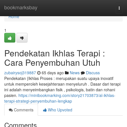
Home
bookmarksbay
Togg
navi
Home
1
Pendekatan Ikhlas Terapi :
Cara Penyembuhan Utuh
zubairysoj319887
65 days ago
News
Discuss
Pendekatan {Ikhlas Proses : merupakan suatu upaya inovatif
untuk memperoleh kesejahteraan menyeluruh . Dasar dari terapi
ini adalah menyeimbangkan fisik , psikologis, batin dan rohani
pasien.
https://minibookmarking.com/story21703873/al-ikhlas-
terapi-strategi-penyembuhan-lengkap
Comments
Who Upvoted
Comments