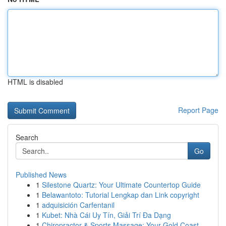
HTML is disabled
Report Page
Search
Go
Published News
1
Silestone Quartz: Your Ultimate Countertop Guide
1
Belawantoto: Tutorial Lengkap dan Link copyright
1
adquisición Carfentanil
1
Kubet: Nhà Cái Uy Tín, Giải Trí Đa Dạng
1
Chiropractor & Sports Massage: Your Gold Coast ...