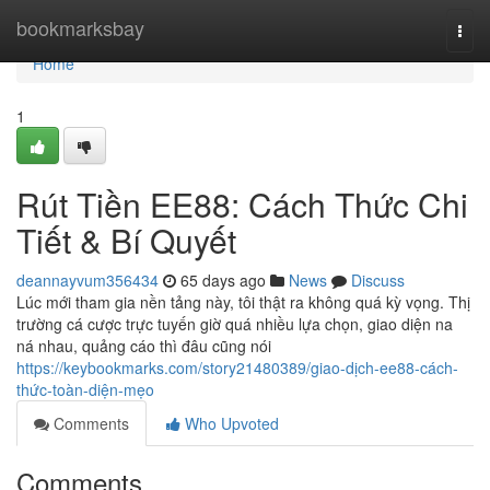
Home
bookmarksbay
Togg
navi
Home
1
Rút Tiền EE88: Cách Thức Chi
Tiết & Bí Quyết
deannayvum356434
65 days ago
News
Discuss
Lúc mới tham gia nền tảng này, tôi thật ra không quá kỳ vọng. Thị
trường cá cược trực tuyến giờ quá nhiều lựa chọn, giao diện na
ná nhau, quảng cáo thì đâu cũng nói
https://keybookmarks.com/story21480389/giao-dịch-ee88-cách-
thức-toàn-diện-mẹo
Comments
Who Upvoted
Comments