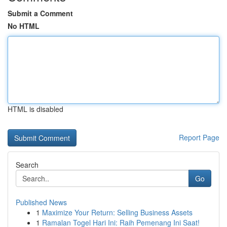
Submit a Comment
No HTML
HTML is disabled
Report Page
Search
Go
Published News
1
Maximize Your Return: Selling Business Assets
1
Ramalan Togel Hari Ini: Raih Pemenang Ini Saat!