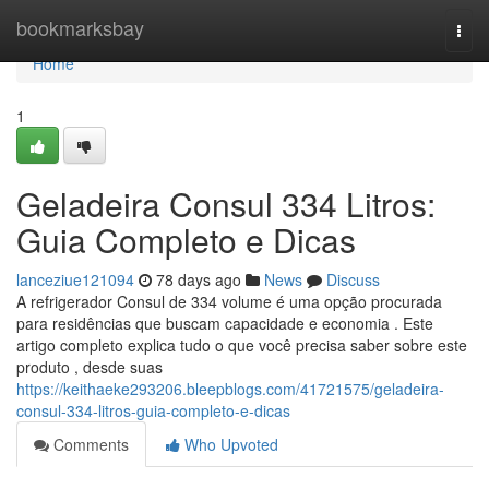
Home
bookmarksbay
Togg
navi
Home
1
Geladeira Consul 334 Litros:
Guia Completo e Dicas
lanceziue121094
78 days ago
News
Discuss
A refrigerador Consul de 334 volume é uma opção procurada
para residências que buscam capacidade e economia . Este
artigo completo explica tudo o que você precisa saber sobre este
produto , desde suas
https://keithaeke293206.bleepblogs.com/41721575/geladeira-
consul-334-litros-guia-completo-e-dicas
Comments
Who Upvoted