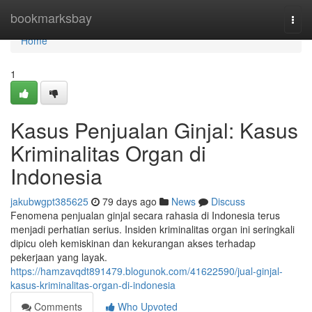
Home
bookmarksbay
Togg
navi
Home
1
Kasus Penjualan Ginjal: Kasus
Kriminalitas Organ di
Indonesia
jakubwgpt385625
79 days ago
News
Discuss
Fenomena penjualan ginjal secara rahasia di Indonesia terus
menjadi perhatian serius. Insiden kriminalitas organ ini seringkali
dipicu oleh kemiskinan dan kekurangan akses terhadap
pekerjaan yang layak.
https://hamzavqdt891479.blogunok.com/41622590/jual-ginjal-
kasus-kriminalitas-organ-di-indonesia
Comments
Who Upvoted