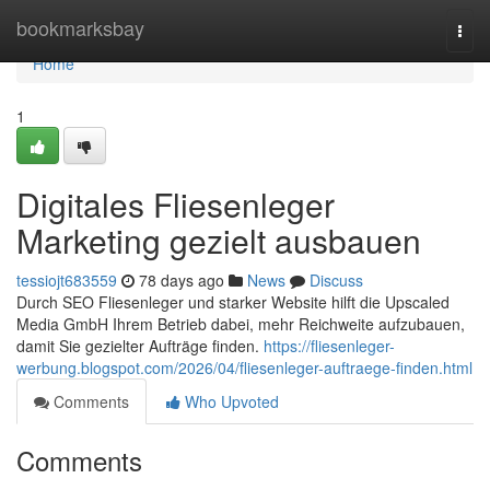
Home
bookmarksbay
Togg
navi
Home
1
Digitales Fliesenleger
Marketing gezielt ausbauen
tessiojt683559
78 days ago
News
Discuss
Durch SEO Fliesenleger und starker Website hilft die Upscaled
Media GmbH Ihrem Betrieb dabei, mehr Reichweite aufzubauen,
damit Sie gezielter Aufträge finden.
https://fliesenleger-
werbung.blogspot.com/2026/04/fliesenleger-auftraege-finden.html
Comments
Who Upvoted
Comments