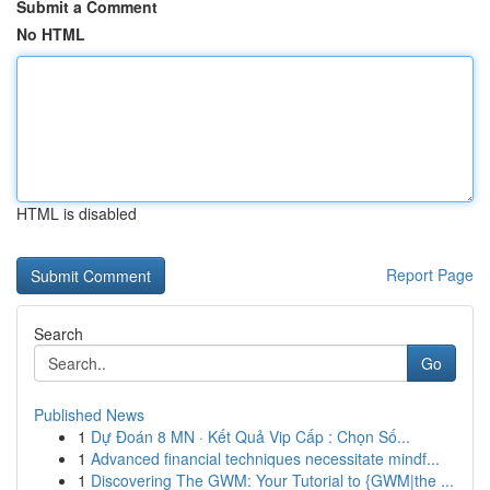
Submit a Comment
No HTML
HTML is disabled
Report Page
Search
Go
Published News
1
Dự Đoán 8 MN · Kết Quả Vip Cấp : Chọn Số...
1
Advanced financial techniques necessitate mindf...
1
Discovering The GWM: Your Tutorial to {GWM|the ...