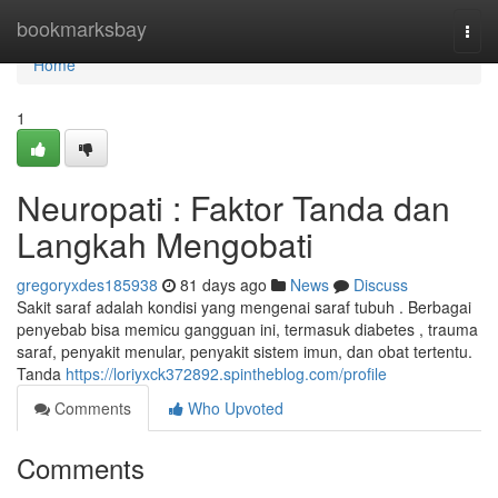
Home
bookmarksbay
Togg
navi
Home
1
Neuropati : Faktor Tanda dan
Langkah Mengobati
gregoryxdes185938
81 days ago
News
Discuss
Sakit saraf adalah kondisi yang mengenai saraf tubuh . Berbagai
penyebab bisa memicu gangguan ini, termasuk diabetes , trauma
saraf, penyakit menular, penyakit sistem imun, dan obat tertentu.
Tanda
https://loriyxck372892.spintheblog.com/profile
Comments
Who Upvoted
Comments