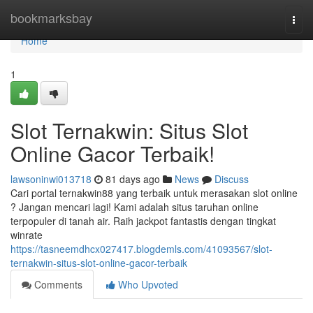
Home
bookmarksbay
Togg
navi
Home
1
Slot Ternakwin: Situs Slot
Online Gacor Terbaik!
lawsoninwi013718
81 days ago
News
Discuss
Cari portal ternakwin88 yang terbaik untuk merasakan slot online
? Jangan mencari lagi! Kami adalah situs taruhan online
terpopuler di tanah air. Raih jackpot fantastis dengan tingkat
winrate
https://tasneemdhcx027417.blogdemls.com/41093567/slot-
ternakwin-situs-slot-online-gacor-terbaik
Comments
Who Upvoted