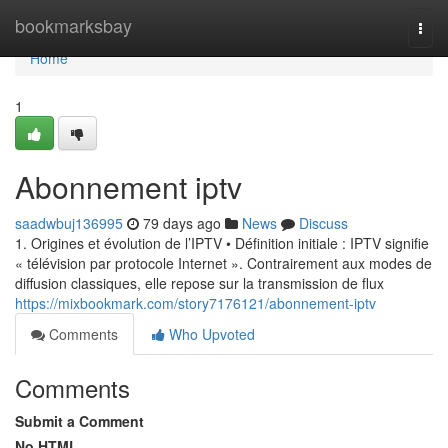
Home
bookmarksbay
Togg
navi
Home
1
Abonnement iptv
saadwbuj136995
79 days ago
News
Discuss
1. Origines et évolution de l’IPTV • Définition initiale : IPTV signifie
« télévision par protocole Internet ». Contrairement aux modes de
diffusion classiques, elle repose sur la transmission de flux
https://mixbookmark.com/story7176121/abonnement-iptv
Comments
Who Upvoted
Comments
Submit a Comment
No HTML