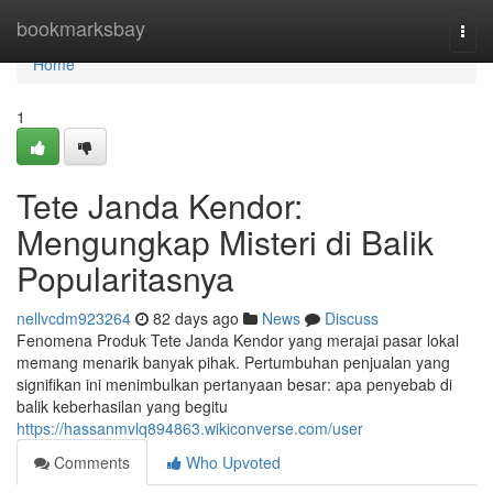
Home
bookmarksbay
Togg
navi
Home
1
Tete Janda Kendor:
Mengungkap Misteri di Balik
Popularitasnya
nellvcdm923264
82 days ago
News
Discuss
Fenomena Produk Tete Janda Kendor yang merajai pasar lokal
memang menarik banyak pihak. Pertumbuhan penjualan yang
signifikan ini menimbulkan pertanyaan besar: apa penyebab di
balik keberhasilan yang begitu
https://hassanmvlq894863.wikiconverse.com/user
Comments
Who Upvoted