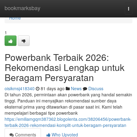
Home
bookmarksbay
Togg
navi
Home
1
Powerbank Terbaik 2026:
Rekomendasi Lengkap untuk
Beragam Persyaratan
oisikmsj418340
81 days ago
News
Discuss
Di tahun 2026, permintaan akan powerbank yang handal semakin
tinggi. Panduan ini menyajikan rekomendasi sumber daya
eksternal prima yang ditawarkan di pasar saat ini. Kami telah
mempelajari berbagai tipe powerbank
https://emiliamgqm387362.blogolenta.com/38206456/powerbank-
terbaik-2026-rekomendasi-komplit-untuk-beragam-persyaratan
Comments
Who Upvoted