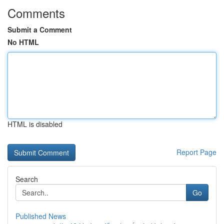
Comments
Submit a Comment
No HTML
HTML is disabled
Report Page
Search
Go
Published News