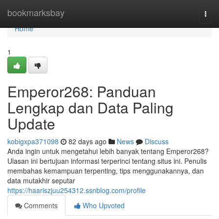
Home
bookmarksbay
Togg
navi
Home
1
Emperor268: Panduan
Lengkap dan Data Paling
Update
kobigxpa371098
82 days ago
News
Discuss
Anda ingin untuk mengetahui lebih banyak tentang Emperor268?
Ulasan ini bertujuan informasi terperinci tentang situs ini. Penulis
membahas kemampuan terpenting, tips menggunakannya, dan
data mutakhir seputar
https://haariszjuu254312.ssnblog.com/profile
Comments
Who Upvoted