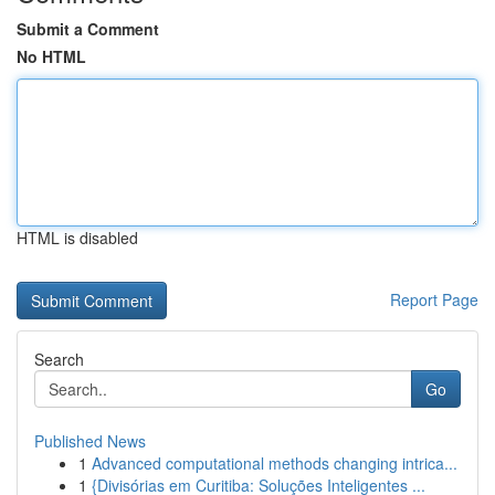
Submit a Comment
No HTML
HTML is disabled
Report Page
Search
Go
Published News
1
Advanced computational methods changing intrica...
1
{Divisórias em Curitiba: Soluções Inteligentes ...