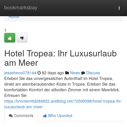
Home
bookmarksbay
Togg
navi
Home
1
Hotel Tropea: Ihr Luxusurlaub
am Meer
jesseheoo078144
82 days ago
News
Discuss
Erleben Sie das unvergesslichen Aufenthalt im Hotel Tropea,
direkt am atemberaubenden Küste in Tropea. Erleben Sie das
komfortablen Komfort der stilvollen Zimmer mit einem Meerblick.
Erfreuen Sie
https://brontemttd284852.acidblog.net/72599398/hotel-tropea-ihr-
luxusurlaub-am-meer
Comments
Who Upvoted