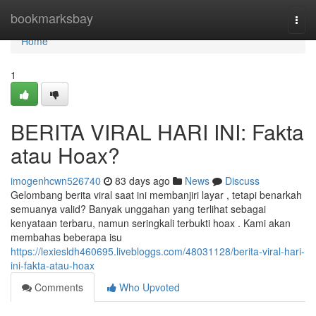
Home
bookmarksbay
Togg
navi
Home
1
BERITA VIRAL HARI INI: Fakta
atau Hoax?
imogenhcwn526740
83 days ago
News
Discuss
Gelombang berita viral saat ini membanjiri layar , tetapi benarkah
semuanya valid? Banyak unggahan yang terlihat sebagai
kenyataan terbaru, namun seringkali terbukti hoax . Kami akan
membahas beberapa isu
https://lexiesldh460695.livebloggs.com/48031128/berita-viral-hari-
ini-fakta-atau-hoax
Comments
Who Upvoted