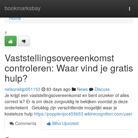
Home
bookmarksbay
Togg
navi
Home
1
Vaststellingsovereenkomst
controleren: Waar vind je gratis
hulp?
nelsonslqp051153
83 days ago
News
Discuss
Je krijgt een vaststellingsovereenkomst en bent onzeker of alles
correct is? Er is om deze zorgvuldig te bekijken voordat je deze
ondertekent . Gelukkig zijn verschillende mogelijkt waar je
kosteloze hulp
https://poppienjoc455653.wikirecognition.com/user
Comments
Who Upvoted