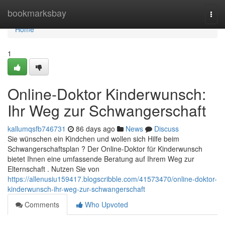
Home
bookmarksbay
Togg
navi
Home
1
Online-Doktor Kinderwunsch:
Ihr Weg zur Schwangerschaft
kallumqsfb746731
86 days ago
News
Discuss
Sie wünschen ein Kindchen und wollen sich Hilfe beim
Schwangerschaftsplan ? Der Online-Doktor für Kinderwunsch
bietet Ihnen eine umfassende Beratung auf Ihrem Weg zur
Elternschaft . Nutzen Sie von
https://allenusiu159417.blogscribble.com/41573470/online-doktor-
kinderwunsch-ihr-weg-zur-schwangerschaft
Comments
Who Upvoted