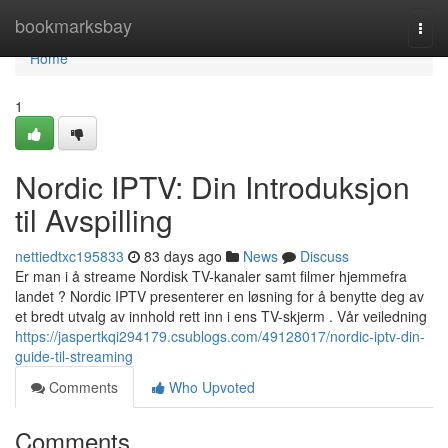
Home
bookmarksbay
Togg
navi
Home
1
Nordic IPTV: Din Introduksjon
til Avspilling
nettiedtxc195833
83 days ago
News
Discuss
Er man i å streame Nordisk TV-kanaler samt filmer hjemmefra
landet ? Nordic IPTV presenterer en løsning for å benytte deg av
et bredt utvalg av innhold rett inn i ens TV-skjerm . Vår veiledning
https://jaspertkqi294179.csublogs.com/49128017/nordic-iptv-din-
guide-til-streaming
Comments
Who Upvoted
Comments