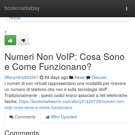
Home
bookmarksbay
Togg
navi
Home
1
Numeri Non VoIP: Cosa Sono
e Come Funzionano?
tiffanyrdny653267
84 days ago
News
Discuss
I numeri di non virtuali rappresentano una modalità per ricevere
un numero di telefono che non è sulla tecnologia VoIP .
Tradizionalmente , questi codici erano associati a reti telefoniche
fisiche,
https://bookmarkworm.com/story21423728/numeri-non-
voip-cosa-sono-e-come-funzionano
Comments
Who Upvoted
Comments