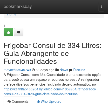
Home
bookmarksbay
Togg
navi
Home
1
Frigobar Consul de 334 Litros:
Guia Abrangente de
Funcionalidades
mayaxhza949749
83 days ago
News
Discuss
A Frigobar Consul com 334 Capacidade é uma excelente opção
para você busca um espaço e recursos no seu . A refrigerador
oferece diversos benefícios, incluindo degelo automático, no
https://keithlfap466204.kylieblog.com/41859904/refrigerador-
consul-da-334-litros-guia-detalhado-de-recursos
Comments
Who Upvoted