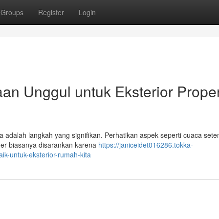
Groups
Register
Login
an Unggul untuk Eksterior Proper
a adalah langkah yang signifikan. Perhatikan aspek seperti cuaca sete
imer biasanya disarankan karena
https://janiceidet016286.tokka-
ik-untuk-eksterior-rumah-kita