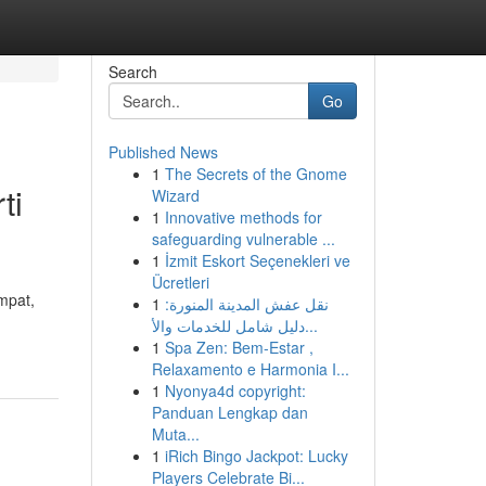
Search
Go
Published News
1
The Secrets of the Gnome
ti
Wizard
1
Innovative methods for
safeguarding vulnerable ...
1
İzmit Eskort Seçenekleri ve
Ücretleri
mpat,
1
نقل عفش المدينة المنورة:
دليل شامل للخدمات والأ...
1
Spa Zen: Bem-Estar ,
Relaxamento e Harmonia I...
1
Nyonya4d copyright:
Panduan Lengkap dan
Muta...
1
iRich Bingo Jackpot: Lucky
Players Celebrate Bi...