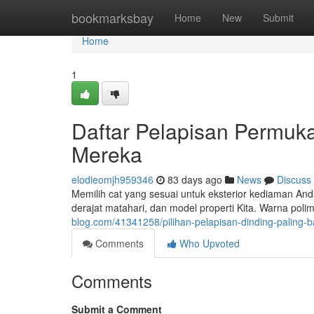
Home
bookmarksbay
Home
New
Submit
Home
1
Daftar Pelapisan Permuka
Mereka
elodieomjh959346
83 days ago
News
Discuss
Memilih cat yang sesuai untuk eksterior kediaman And
derajat matahari, dan model properti Kita. Warna pol
blog.com/41341258/pilihan-pelapisan-dinding-paling-ba
Comments
Who Upvoted
Comments
Submit a Comment