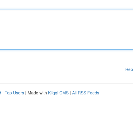
Rep
d
|
Top Users
| Made with
Kliqqi CMS
|
All RSS Feeds