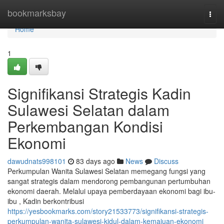
Home
bookmarksbay
Togg
navi
Home
1
Signifikansi Strategis Kadin
Sulawesi Selatan dalam
Perkembangan Kondisi
Ekonomi
dawudnats998101
83 days ago
News
Discuss
Perkumpulan Wanita Sulawesi Selatan memegang fungsi yang
sangat strategis dalam mendorong pembangunan pertumbuhan
ekonomi daerah. Melalui upaya pemberdayaan ekonomi bagi ibu-
ibu , Kadin berkontribusi
https://yesbookmarks.com/story21533773/signifikansi-strategis-
perkumpulan-wanita-sulawesi-kidul-dalam-kemajuan-ekonomi