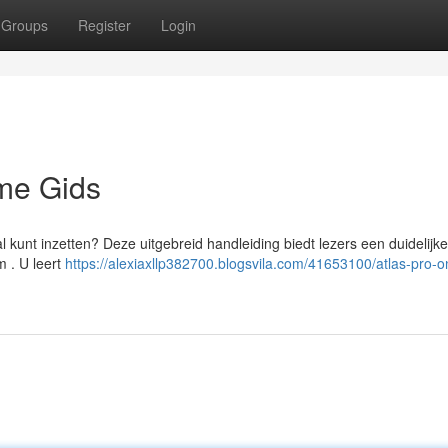
Groups
Register
Login
eme Gids
 kunt inzetten? Deze uitgebreid handleiding biedt lezers een duidelijke
 . U leert
https://alexiaxllp382700.blogsvila.com/41653100/atlas-pro-o