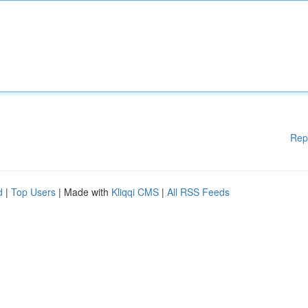
Rep
d
|
Top Users
| Made with
Kliqqi CMS
|
All RSS Feeds