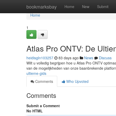
Home
bookmarksbay
Home
New
Submit
Home
1
Atlas Pro ONTV: De Ulti
heidisgln103257
83 days ago
News
Discuss
Wilt u volledig begrijpen hoe u Atlas Pro ONTV optimaal
van de mogelijkheden van onze baanbrekende platform
ultieme-gids
Comments
Who Upvoted
Comments
Submit a Comment
No HTML