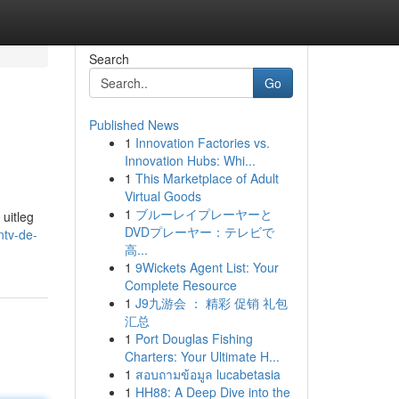
Search
Go
Published News
1
Innovation Factories vs.
Innovation Hubs: Whi...
1
This Marketplace of Adult
Virtual Goods
1
ブルーレイプレーヤーと
 uitleg
DVDプレーヤー：テレビで
ntv-de-
高...
1
9Wickets Agent List: Your
Complete Resource
1
J9九游会 ： 精彩 促销 礼包
汇总
1
Port Douglas Fishing
Charters: Your Ultimate H...
1
สอบถามข้อมูล lucabetasia
1
HH88: A Deep Dive into the