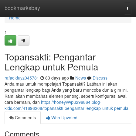
Home
bookmarksbay
Togg
navi
Home
1
Topansakti: Pengantar
Lengkap untuk Pemula
rafaelduyz045781
83 days ago
News
Discuss
Anda mau untuk mempelajari Topansakti? Latihan ini akan
pengantar lengkap bagi Anda yang baru mencoba dunia gim ini.
Kami akan membahas elemen penting, seperti konfigurasi awal,
cara bermain, dan
https://honeyvwpu296864.blog-
kids.com/41696208/topansakti-pengantar-lengkap-untuk-pemula
Comments
Who Upvoted
Comments