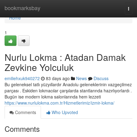
Home
bookmarksbay
Togg
navi
Home
1
Nurlu Lokma : Atadan Damak
Zevkine Yolculuk
emiliehxuk940272
83 days ago
News
Discuss
Bu geleneksel tatlı yüzyıllardır Anadolu geleneklerinin vazgeçilmez
parçası . Eskiden lokmacılar çarşılarda stantlarında hazırlıyorlardı .
Bugün ise modern lokma salonlarında hem lezzeti
https://www.nurlulokma.com.tr/Hizmetlerimiz/izmir-lokma/
Comments
Who Upvoted
Comments