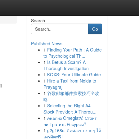
Search
Go
Published News
1
Finding Your Path : A Guide
n
to Psychological Th...
1
Is Betus a Scam? A
Thorough Investigation
1
KQXS: Your Ultimate Guide
1
Hire a Taxi from Noida to
il
Prayagraj
1
谷歌邮箱邮件搜索技巧全攻
略
1
Selecting the Right A4
Stock Provider: A Thorou...
1
Анализ OmeglatV: Стоит
ли Тратить Ресурсы?
1
g2g168c: ติดต่อเรา ง่ายๆ ได้
เครดิตฟรี!