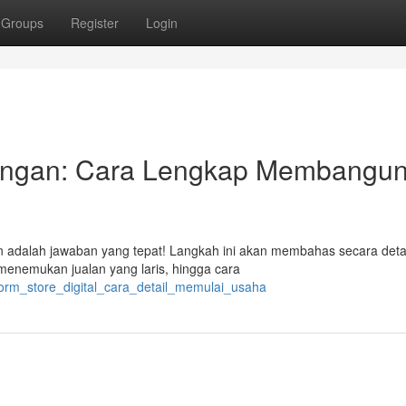
Groups
Register
Login
ringan: Cara Lengkap Membangu
gan adalah jawaban yang tepat! Langkah ini akan membahas secara deta
menemukan jualan yang laris, hingga cara
form_store_digital_cara_detail_memulai_usaha