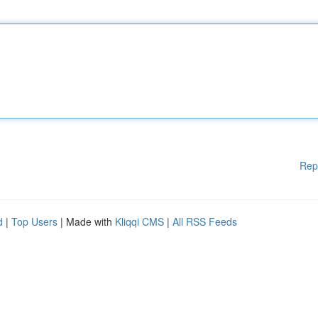
Rep
d
|
Top Users
| Made with
Kliqqi CMS
|
All RSS Feeds