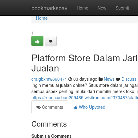
Home
bookmarksbay
Home
New
Submit
Home
1
Platform Store Dalam Ja
Jualan
craigbxmw660471
83 days ago
News
Discuss
Ingin memulai jualan online? Situs store dalam jarin
semua aspek penting, mulai dari memilih merek toko, 
https://rebeccalbue209465.wikitron.com/2370487/plat
Comments
Who Upvoted
Comments
Submit a Comment