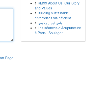
1
RM99 About Us: Our Story
and Values
1
Building sustainable
enterprises via efficient ...
1
باص ايجار رخيص
1
Les séances d'Acupuncture
à Paris : Soulager...
ort Page