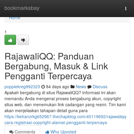
Home
bookmarksbay
Togg
navi
Home
1
RajawaliQQ: Panduan
Bergabung, Masuk & Link
Pengganti Terpercaya
poppiekreg992323
84 days ago
News
Discuss
Apakah bergabung di situs RajawaliQQ? Informasi ini akan
memandu Anda mengenai proses bergabung akun, copyright
situs web, dan menemukan link cadangan yang resmi. Tim kami
akan menjelaskan tahapan detail guna para
https://keiranzrkg652967.thechapblog.com/40119692/rajawaliqq-
cara-registrasi-copyright-alamat-pengganti-terpercaya
Comments
Who Upvoted