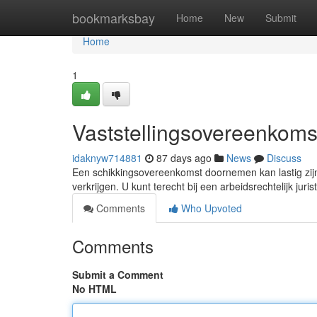
Home
bookmarksbay
Home
New
Submit
Home
1
Vaststellingsovereenkomst
idaknyw714881
87 days ago
News
Discuss
Een schikkingsovereenkomst doornemen kan lastig zijn
verkrijgen. U kunt terecht bij een arbeidsrechtelijk juri
Comments
Who Upvoted
Comments
Submit a Comment
No HTML