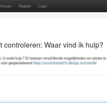
Groups
Register
Login
 controleren: Waar vind ik hulp?
. U zoekt hulp ? Er bestaan verschillende mogelijkheden om advies te
st voor gespecialiseerd
https://luluxhzh420870.idblogz.com/profile