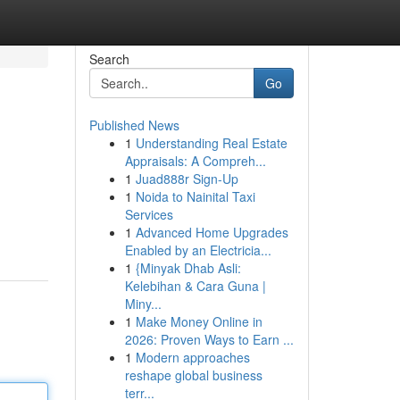
Search
Go
Published News
1
Understanding Real Estate
Appraisals: A Compreh...
1
Juad888r Sign-Up
1
Noida to Nainital Taxi
Services
1
Advanced Home Upgrades
Enabled by an Electricia...
1
{Minyak Dhab Asli:
Kelebihan & Cara Guna |
Miny...
1
Make Money Online in
2026: Proven Ways to Earn ...
1
Modern approaches
reshape global business
terr...