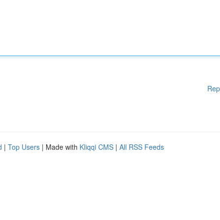
Rep
d
|
Top Users
| Made with
Kliqqi CMS
|
All RSS Feeds