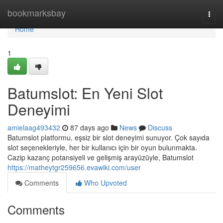
Home
bookmarksbay
Togg
navi
Home
1
Batumslot: En Yeni Slot
Deneyimi
amielaag493432
87 days ago
News
Discuss
Batumslot platformu, eşsiz bir slot deneyimi sunuyor. Çok sayıda
slot seçenekleriyle, her bir kullanıcı için bir oyun bulunmakta.
Cazip kazanç potansiyeli ve gelişmiş arayüzüyle, Batumslot
https://matheytgr259656.evawiki.com/user
Comments
Who Upvoted
Comments