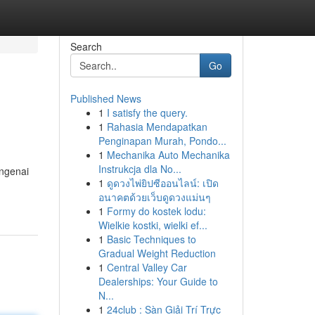
Search
Go
Published News
1
I satisfy the query.
1
Rahasia Mendapatkan
Penginapan Murah, Pondo...
1
Mechanika Auto Mechanika
Instrukcja dla No...
engenai
1
ดูดวงไพ่ยิปซีออนไลน์: เปิด
อนาคตด้วยเว็บดูดวงแม่นๆ
1
Formy do kostek lodu:
Wielkie kostki, wielki ef...
1
Basic Techniques to
Gradual Weight Reduction
1
Central Valley Car
Dealerships: Your Guide to
N...
1
24club : Sàn Giải Trí Trực