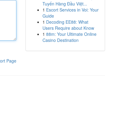
Tuyến Hàng Đầu Việt...
1
Escort Services in Voi: Your
Guide
1
Decoding EE88: What
Users Require about Know
1
88m: Your Ultimate Online
Casino Destination
ort Page