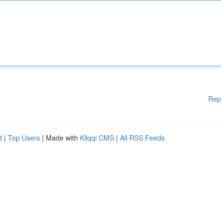
Rep
d
|
Top Users
| Made with
Kliqqi CMS
|
All RSS Feeds