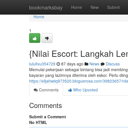
Home
bookmarksbay
Home
New
Submit
Home
1
{Nilai Escort: Langkah L
lulultxu354729
87 days ago
News
Discuss
Memulai pekerjaan sebagai bintang bisa jadi membin
bayaran yang lazimnya diterima oleh eskor. Perlu diinga
https://elijahwiiq973520.bloguerosa.com/39823657/nil
Comments
Who Upvoted
Comments
Submit a Comment
No HTML