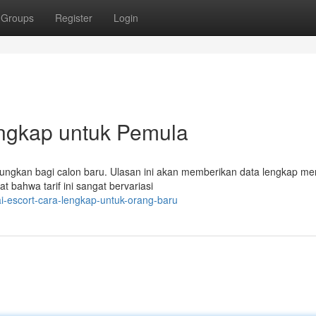
Groups
Register
Login
engkap untuk Pemula
gungkan bagi calon baru. Ulasan ini akan memberikan data lengkap m
t bahwa tarif ini sangat bervariasi
ai-escort-cara-lengkap-untuk-orang-baru