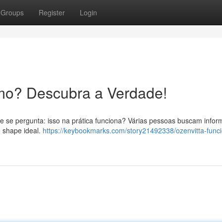
Groups
Register
Login
mo? Descubra a Verdade!
e se pergunta: isso na prática funciona? Várias pessoas buscam info
 shape ideal.
https://keybookmarks.com/story21492338/ozenvitta-func