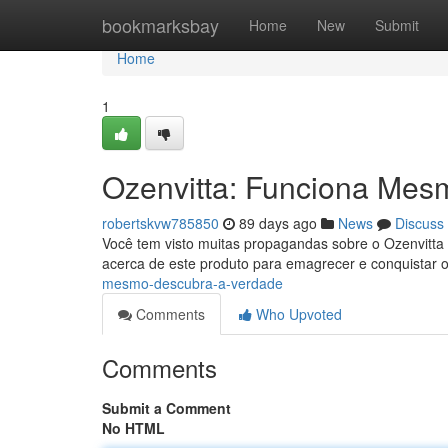
Home
bookmarksbay
Home
New
Submit
Home
1
Ozenvitta: Funciona Mes
robertskvw785850
89 days ago
News
Discuss
Você tem visto muitas propagandas sobre o Ozenvitta 
acerca de este produto para emagrecer e conquistar o
mesmo-descubra-a-verdade
Comments
Who Upvoted
Comments
Submit a Comment
No HTML