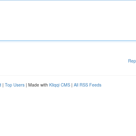
Rep
d
|
Top Users
| Made with
Kliqqi CMS
|
All RSS Feeds