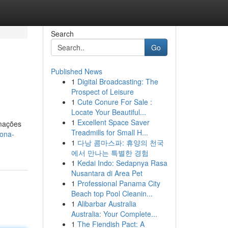
Search
Go
Published News
1
Digital Broadcasting: The
Prospect of Leisure
1
Cute Conure For Sale :
Locate Your Beautiful...
1
Excellent Space Saver
rmações
Treadmills for Small H...
iona-
1
다낭 콤마스파: 휴양의 천국
에서 만나는 특별한 경험
1
Kedai Indo: Sedapnya Rasa
Nusantara di Area Pet
1
Professional Panama City
Beach top Pool Cleanin...
1
Alibarbar Australia
Australia: Your Complete...
1
The Fiendish Pact: A