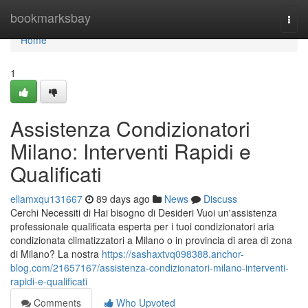
Home
bookmarksbay
Togg
navi
Home
1
Assistenza Condizionatori
Milano: Interventi Rapidi e
Qualificati
ellamxqu131667
89 days ago
News
Discuss
Cerchi Necessiti di Hai bisogno di Desideri Vuoi un'assistenza
professionale qualificata esperta per i tuoi condizionatori aria
condizionata climatizzatori a Milano o in provincia di area di zona
di Milano? La nostra
https://sashaxtvq098388.anchor-
blog.com/21657167/assistenza-condizionatori-milano-interventi-
rapidi-e-qualificati
Comments
Who Upvoted