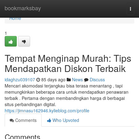
Home
bookmarksbay
Togg
navi
Home
1
Tempat Menginap Murah: Tips
Mendapatkan Diskon Terbaik
idaghzu039107
85 days ago
News
Discuss
Mencari akomodasi terjangkau bisa terasa menantang , tapi
memungkinkan beberapa cara untuk mendapatkan penawaran
terbaik . Pertama dengan membandingkan harga di berbagai
situs perbandingan digital.
https://jimnasu162946.kylieblog.com/profile
Comments
Who Upvoted
Comments