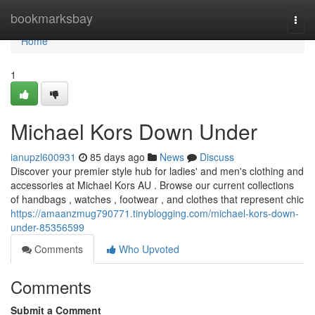
Home
bookmarksbay
Togg
navi
Home
1
Michael Kors Down Under
ianupzl600931
85 days ago
News
Discuss
Discover your premier style hub for ladies' and men's clothing and
accessories at Michael Kors AU . Browse our current collections
of handbags , watches , footwear , and clothes that represent chic
https://amaanzmug790771.tinyblogging.com/michael-kors-down-
under-85356599
Comments
Who Upvoted
Comments
Submit a Comment