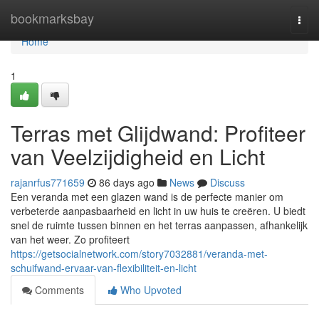
Home
bookmarksbay
Togg
navi
Home
1
Terras met Glijdwand: Profiteer
van Veelzijdigheid en Licht
rajanrfus771659
86 days ago
News
Discuss
Een veranda met een glazen wand is de perfecte manier om
verbeterde aanpasbaarheid en licht in uw huis te creëren. U biedt
snel de ruimte tussen binnen en het terras aanpassen, afhankelijk
van het weer. Zo profiteert
https://getsocialnetwork.com/story7032881/veranda-met-
schuifwand-ervaar-van-flexibiliteit-en-licht
Comments
Who Upvoted