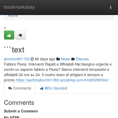
Home
bookmarksbay
Togg
navi
Home
1
```text
janerlzx691155
86 days ago
News
Discuss
Fabbro Pavia: Interventi Rapidi e Affidabili Hai bisogno urgente e
cerchi un esperto fabbro a Pavia? Siamo interventi tempestivi e
affidabili 24 ore su 24. Il nostro team di artigiani è sempre a
pronto
https://sachinpbun001382.azzablog.com/41683289/text
Comments
Who Upvoted
Comments
Submit a Comment
No HTML