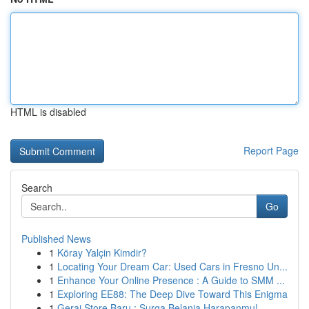
HTML is disabled
Report Page
Search
Go
Published News
1
Köray Yalçin Kimdir?
1
Locating Your Dream Car: Used Cars in Fresno Un...
1
Enhance Your Online Presence : A Guide to SMM ...
1
Exploring EE88: The Deep Dive Toward This Enigma
1
Gerai Store Baru : Surga Belanja Harapanmu!