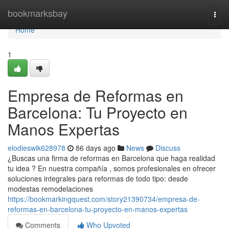
Home
bookmarksbay
Togg
navi
Home
1
Empresa de Reformas en
Barcelona: Tu Proyecto en
Manos Expertas
elodieswik628978
86 days ago
News
Discuss
¿Buscas una firma de reformas en Barcelona que haga realidad
tu idea ? En nuestra compañía , somos profesionales en ofrecer
soluciones integrales para reformas de todo tipo: desde
modestas remodelaciones
https://bookmarkingquest.com/story21390734/empresa-de-
reformas-en-barcelona-tu-proyecto-en-manos-expertas
Comments
Who Upvoted