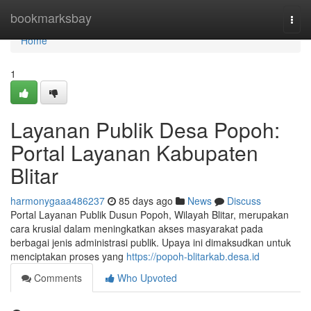
Home
bookmarksbay
Togg
navi
Home
1
Layanan Publik Desa Popoh:
Portal Layanan Kabupaten
Blitar
harmonygaaa486237
85 days ago
News
Discuss
Portal Layanan Publik Dusun Popoh, Wilayah Blitar, merupakan
cara krusial dalam meningkatkan akses masyarakat pada
berbagai jenis administrasi publik. Upaya ini dimaksudkan untuk
menciptakan proses yang
https://popoh-blitarkab.desa.id
Comments
Who Upvoted