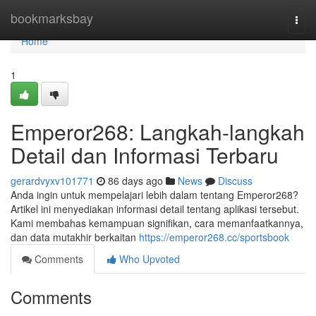
Home
bookmarksbay
Togg
navi
Home
1
Emperor268: Langkah-langkah
Detail dan Informasi Terbaru
gerardvyxv101771
86 days ago
News
Discuss
Anda ingin untuk mempelajari lebih dalam tentang Emperor268?
Artikel ini menyediakan informasi detail tentang aplikasi tersebut.
Kami membahas kemampuan signifikan, cara memanfaatkannya,
dan data mutakhir berkaitan
https://emperor268.cc/sportsbook
Comments
Who Upvoted
Comments