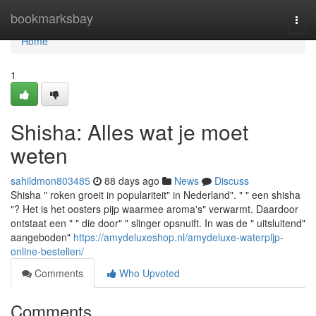
Home
bookmarksbay
Togg
navi
Home
1
Shisha: Alles wat je moet
weten
sahildmon803485
88 days ago
News
Discuss
Shisha " roken groeit in populariteit" in Nederland". " " een shisha
"? Het is het oosters pijp waarmee aroma's" verwarmt. Daardoor
ontstaat een " " die door" " slinger opsnuift. In was de " uitsluitend"
aangeboden"
https://amydeluxeshop.nl/amydeluxe-waterpijp-
online-bestellen/
Comments
Who Upvoted
Comments