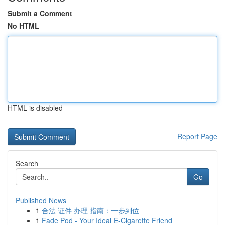
Submit a Comment
No HTML
HTML is disabled
Report Page
Search
Go
Published News
1
合法 证件 办理 指南：一步到位
1
Fade Pod - Your Ideal E-Cigarette Friend