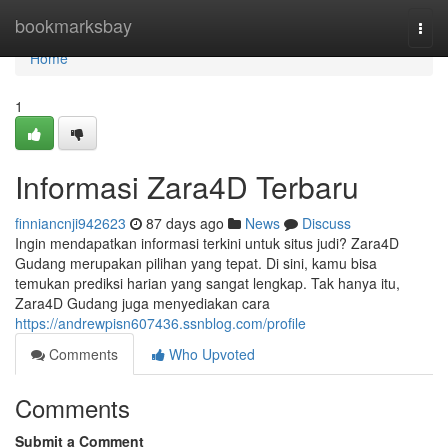
Home
bookmarksbay
Togg
navi
Home
1
Informasi Zara4D Terbaru
finniancnji942623
87 days ago
News
Discuss
Ingin mendapatkan informasi terkini untuk situs judi? Zara4D
Gudang merupakan pilihan yang tepat. Di sini, kamu bisa
temukan prediksi harian yang sangat lengkap. Tak hanya itu,
Zara4D Gudang juga menyediakan cara
https://andrewpisn607436.ssnblog.com/profile
Comments
Who Upvoted
Comments
Submit a Comment