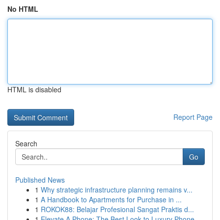
No HTML
HTML is disabled
Report Page
Search
Go
Published News
1
Why strategic infrastructure planning remains v...
1
A Handbook to Apartments for Purchase in ...
1
ROKOK88: Belajar Profesional Sangat Praktis d...
1
Elevate A Phone: The Best Look to Luxury Phone ...