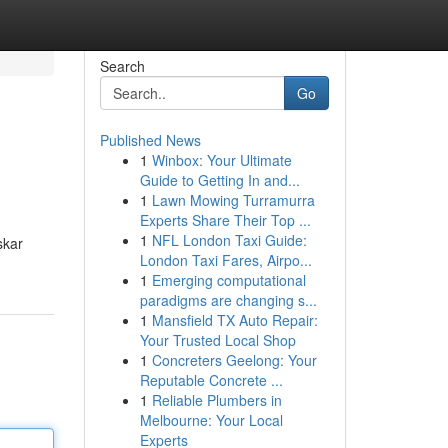
Search
Go
Published News
1
Winbox: Your Ultimate
Guide to Getting In and...
1
Lawn Mowing Turramurra
Experts Share Their Top ...
1
NFL London Taxi Guide:
skar
London Taxi Fares, Airpo...
1
Emerging computational
paradigms are changing s...
1
Mansfield TX Auto Repair:
Your Trusted Local Shop
1
Concreters Geelong: Your
Reputable Concrete ...
1
Reliable Plumbers in
Melbourne: Your Local
Experts