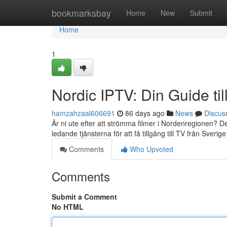
Home
bookmarksbay
Home
New
Submit
Home
1
Nordic IPTV: Din Guide ti
hamzahzaal606691
86 days ago
News
Discus
Är ni ute efter att strömma filmer i Nordenregionen? De
ledande tjänsterna för att få tillgång till TV från Sverig
Comments
Who Upvoted
Comments
Submit a Comment
No HTML