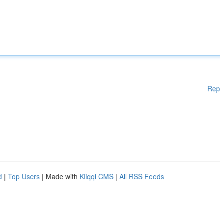
Rep
d
|
Top Users
| Made with
Kliqqi CMS
|
All RSS Feeds