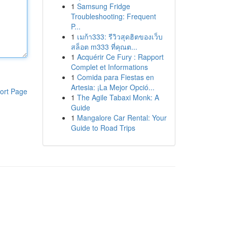
1
Samsung Fridge
Troubleshooting: Frequent
P...
1
เมก้า333: รีวิวสุดฮิตของเว็บ
สล็อต m333 ที่คุณต...
1
Acquérir Ce Fury : Rapport
Complet et Informations
1
Comida para Fiestas en
Artesia: ¡La Mejor Opció...
ort Page
1
The Agile Tabaxi Monk: A
Guide
1
Mangalore Car Rental: Your
Guide to Road Trips