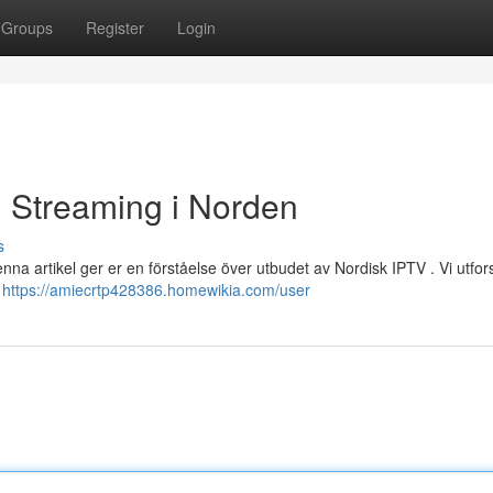
Groups
Register
Login
ll Streaming i Norden
s
nna artikel ger er en förståelse över utbudet av Nordisk IPTV . Vi utfor
e
https://amiecrtp428386.homewikia.com/user