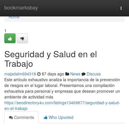
Home
bookmarksbay
Togg
navi
Home
1
Seguridad y Salud en el
Trabajo
majadalm694318
87 days ago
News
Discuss
Este artículo exhaustivo analiza la importancia de la prevención
de riesgos en el lugar laboral. Presentamos una compilación
exhaustiva para personal y empresas que desean promover un
ambiente de actividad más
https://seodirectory4u.com/listings13469877/seguridad-y-salud-
en-el-trabajo
Comments
Who Upvoted