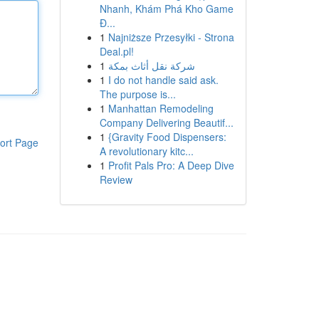
Nhanh, Khám Phá Kho Game
Đ...
1
Najniższe Przesyłki - Strona
Deal.pl!
1
شركة نقل أثاث بمكة
1
I do not handle said ask.
The purpose is...
1
Manhattan Remodeling
Company Delivering Beautif...
1
{Gravity Food Dispensers:
ort Page
A revolutionary kitc...
1
Profit Pals Pro: A Deep Dive
Review