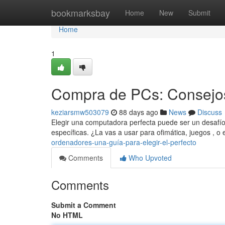
Home
bookmarksbay
Home
New
Submit
Home
1
Compra de PCs: Consejos
keziarsmw503079
88 days ago
News
Discuss
Elegir una computadora perfecta puede ser un desafío 
específicas. ¿La vas a usar para ofimática, juegos , o
ordenadores-una-guía-para-elegir-el-perfecto
Comments
Who Upvoted
Comments
Submit a Comment
No HTML