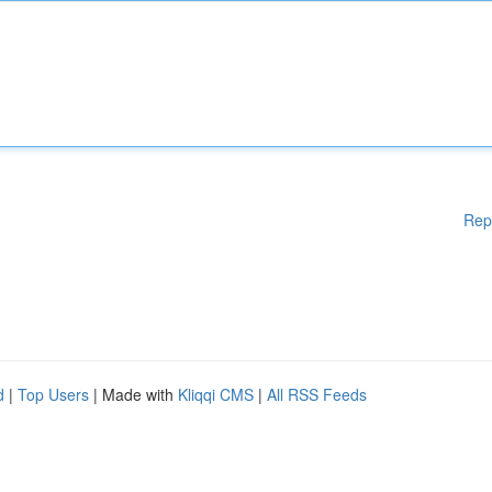
Rep
d
|
Top Users
| Made with
Kliqqi CMS
|
All RSS Feeds