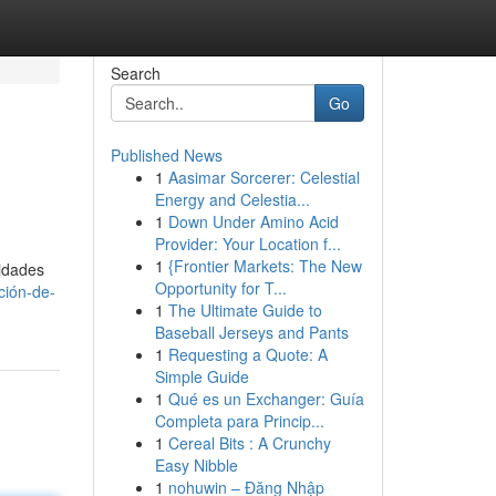
Search
Go
Published News
1
Aasimar Sorcerer: Celestial
Energy and Celestia...
1
Down Under Amino Acid
Provider: Your Location f...
1
{Frontier Markets: The New
sidades
Opportunity for T...
ción-de-
1
The Ultimate Guide to
Baseball Jerseys and Pants
1
Requesting a Quote: A
Simple Guide
1
Qué es un Exchanger: Guía
Completa para Princip...
1
Cereal Bits : A Crunchy
Easy Nibble
1
nohuwin – Đăng Nhập