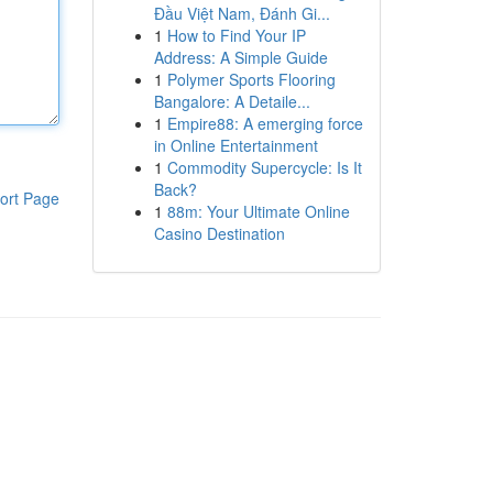
Đầu Việt Nam, Đánh Gi...
1
How to Find Your IP
Address: A Simple Guide
1
Polymer Sports Flooring
Bangalore: A Detaile...
1
Empire88: A emerging force
in Online Entertainment
1
Commodity Supercycle: Is It
Back?
ort Page
1
88m: Your Ultimate Online
Casino Destination