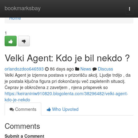
Home
bookmarksbay
Togg
navi
Home
1
Velki Agent: Kdo je bil nekdo ?
orlandozdoo646593
86 days ago
News
Discuss
Velki Agent je izjemna postava v prizorišču akcij. Ljudje trdijo , da
je postala ključna figura pri dokončanju več zapletenih situacij.
Čeprav je obkrožena z zavetjem , njena prispevek so
https://keiraniniw910820.blogolenta.com/38296482/velki-agent-
kdo-je-nekdo
Comments
Who Upvoted
Comments
Submit a Comment