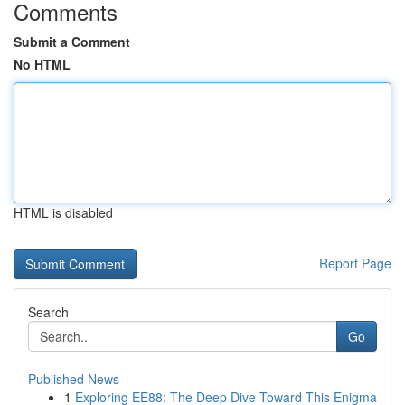
Comments
Submit a Comment
No HTML
HTML is disabled
Report Page
Search
Go
Published News
1
Exploring EE88: The Deep Dive Toward This Enigma