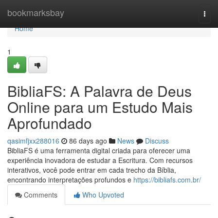
Home
bookmarksbay
Togg
navi
Home
1
BibliaFS: A Palavra de Deus
Online para um Estudo Mais
Aprofundado
qasimfjxx288016
86 days ago
News
Discuss
BibliaFS é uma ferramenta digital criada para oferecer uma
experiência inovadora de estudar a Escritura. Com recursos
interativos, você pode entrar em cada trecho da Bíblia,
encontrando interpretações profundos e
https://bibliafs.com.br/
Comments
Who Upvoted