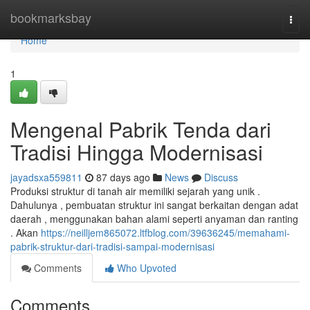
Home
bookmarksbay
Togg
navi
Home
1
Mengenal Pabrik Tenda dari
Tradisi Hingga Modernisasi
jayadsxa559811
87 days ago
News
Discuss
Produksi struktur di tanah air memiliki sejarah yang unik .
Dahulunya , pembuatan struktur ini sangat berkaitan dengan adat
daerah , menggunakan bahan alami seperti anyaman dan ranting
. Akan
https://neilljem865072.ltfblog.com/39636245/memahami-
pabrik-struktur-dari-tradisi-sampai-modernisasi
Comments
Who Upvoted
Comments