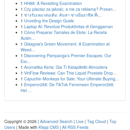
1
HH88: A Revisiting Examination
1
Czy płacisz za jakość, a nie za reklamę? Przean...
1
ช่างรับเหมาต่อเติม: ค้นหา ช่างมืออาชีพ ที่เ...
1
Unveiling the Design Guide
1
Laptop AI: Revolusi Produktivitas di Genggaman
1
Cómo Preparar Tamales de Elote: La Receta
Autén...
1
Glasgow's Green Movement: A Examination at
Weed...
1
Discovering Pampanga's Premier Escapes: Our
Exc...
1
Aromatika Keria: Gia Ti Katapliktiki Atmosfera
1
ViriFlow Reviews: Can This Liquid Prostate Drop...
1
Capuchin Monkeys for Sale: Your Ultimate Buying...
1
Emperor268: De TikTok Fenomeen Emperor268:
Het ...
Copyright © 2026 |
Advanced Search
|
Live
|
Tag Cloud
|
Top
Users
| Made with
Kliqqi CMS
|
All RSS Feeds